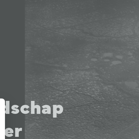
ndschap
der