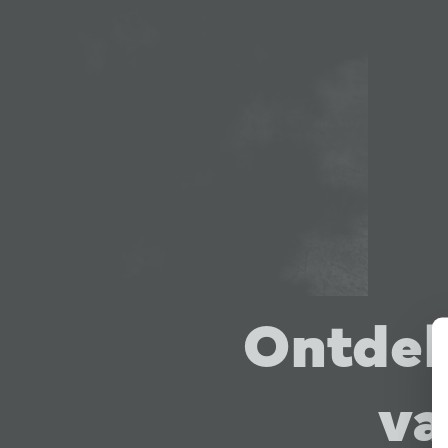
Ontdek
va