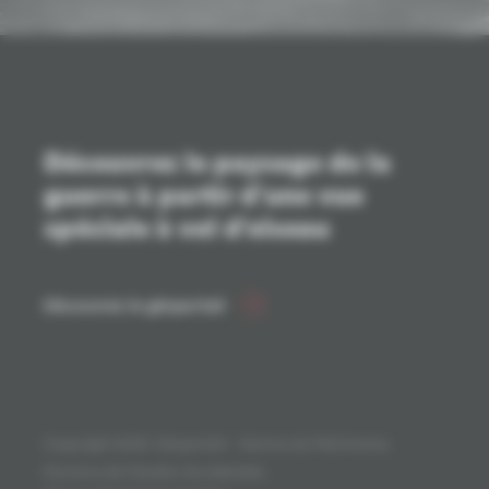
Découvrez le paysage de la
guerre à partir d'une vue
spéciale à vol d'oiseau
Découvrez le géoportail
Copyright 2026. Géoportail - Service du Patrimoine,
Province de Flandre-Occidentale.