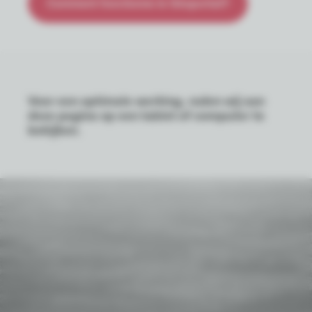
Comment fonctionne le Géoportail?
Voor een optimale werking, raden wij aan
deze pagina op een tablet of computer te
bekijken.